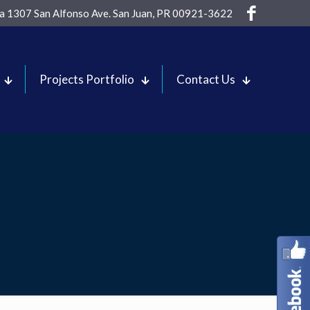
sa 1307 San Alfonso Ave. San Juan, PR 00921-3622
Projects Portfolio
Contact Us